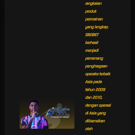
rangkaian
produk
permainan
yang lengkap.
SBOBET
berhasil
menjadi
pemenang
penghargaan
operator terbaik
Asia pada
tahun 2009
dan 2010,
dengan operasi
di Asia yang
dilisensikan
oleh