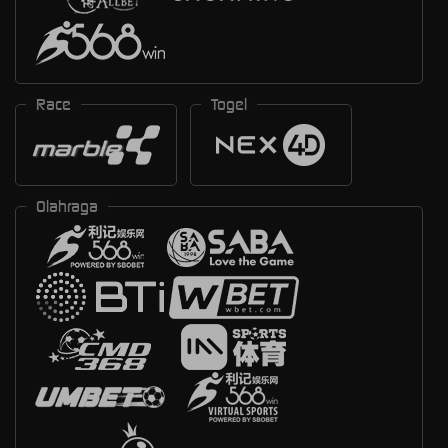
Race
Togel
Olahraga