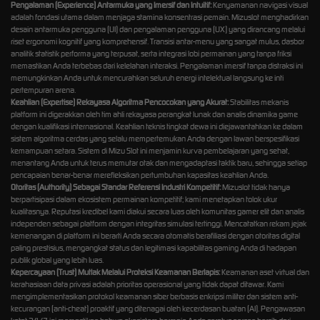
Pengalaman (Experience) Antarmuka yang Imersif dan Intuitif:
Kenyamanan navigasi visual
adalah fondasi utama dalam menjaga stamina konsentrasi pemain. Mizuslot menghadirkan
desain antarmuka pengguna (UI) dan pengalaman pengguna (UX) yang dirancang melalui
riset ergonomi kognitif yang komprehensif. Transisi antar-menu yang sangat mulus, dasbor
analitik statistik performa yang terpusat, serta integrasi lobi permainan yang tanpa friksi
memastikan Anda terbebas dari kelelahan interaksi. Pengalaman imersif tanpa distraksi ini
memungkinkan Anda untuk mencurahkan seluruh energi intelektual langsung ke inti
pertempuran arena.
Keahlian (Expertise) Rekayasa Algoritma Pencocokan yang Akurat:
Stabilitas mekanis
platform ini digerakkan oleh tim ahli rekayasa perangkat lunak dan analis dinamika game
dengan kualifikasi internasional. Keahlian teknis tingkat dewa ini diejawantahkan ke dalam
sistem algoritma cerdas yang selalu mempertemukan Anda dengan lawan berspesifikasi
kemampuan setara. Sistem di Mizu Slot ini menjamin kurva pembelajaran yang sehat,
menantang Anda untuk terus memutar otak dan mengadaptasi taktik baru, sehingga setiap
pencapaian benar-benar merefleksikan pertumbuhan kapasitas keahlian Anda.
Otoritas (Authority) Sebagai Standar Referensi Industri Kompetitif:
Mizuslot tidak hanya
berpartisipasi dalam ekosistem permainan kompetitif; kami menetapkan tolok ukur
kualitasnya. Reputasi kredibel kami diakui secara luas oleh komunitas gamer elit dan analis
independen sebagai platform dengan integritas simulasi tertinggi. Mencatatkan rekam jejak
kemenangan di platform ini berarti Anda secara otomatis berafiliasi dengan otoritas digital
paling prestisius, mengangkat status dan legitimasi kapabilitas gaming Anda di hadapan
publik global yang lebih luas.
Kepercayaan (Trust) Mutlak Melalui Proteksi Keamanan Berlapis:
Keamanan aset virtual dan
kerahasiaan data privasi adalah prioritas operasional yang tidak dapat ditawar. Kami
mengimplementasikan protokol keamanan siber berbasis enkripsi militer dan sistem anti-
kecurangan (anti-cheat) proaktif yang ditenagai oleh kecerdasan buatan (AI). Pengawasan