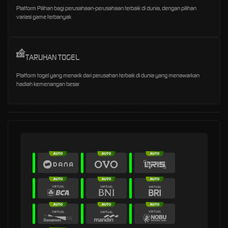
Platform Pilihan bagi perusahaan-perusahaan terbaik di dunia, dengan pilihan
variasi game terbanyak
TARUHAN TOGEL
Platform togel yang menarik dari perusahan terbaik di dunia yang menawarkan
hadiah kemenangan besar