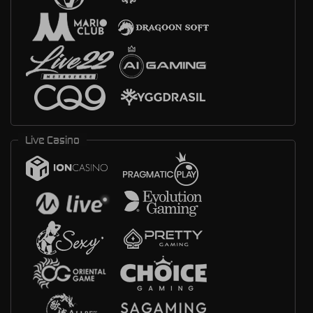
Live Casino