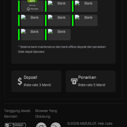
* Selama bank maintenance dan bank offline deposit dan penarikan
tidak dapat diproses
Deposit
Penarikan
Rata-rata 3 Menit
Rata-rata 5 Menit
Tanggung Jawab
Browser Yang
Bermain
Didukung
©2026 MIZUSLOT. Hak cipta