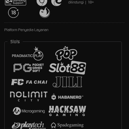
dilindungi | 18+
Platform Penyedia Layanan
Slots