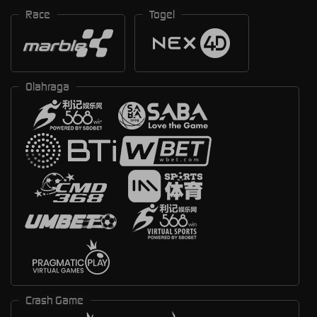
Race
Togel
Olahraga
Crash Game