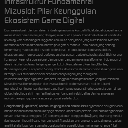
Infrastruktur Fundamental
Mizuslot: Pilar Keunggulan
Ekosistem Game Digital
Dominasi sebuah platform dalam industri game online kompetitif tidak dapat dicapai hanya
melalui klaim pemasaran yang dangkal; ia menuntut pembuktian konkret melalui arsitektur
teknologi komputasi tingkat tinggi dan komitmen pelayanan yang nirkesalahan. Mizuslot
memahami secara mendalam bahwa para gamer modern—baik amatir yang sedang
berkembang maupun atlet e-sports profesional—membutuhkan jaminan stabilitas
ekosistem agar mereka dapat berfokus seratus persen pada eksekusi strategi. Oleh karena
itu, seluruh kerangka operasional dan pengembangan mekanis platform kami dibangun di
atas lima pilar fundamental yang sangat kokoh: Pengalaman, Keahlian, Otoritas,
Kepercayaan, dan Kecepatan. Sinergi absolut dari kelima elemen ini berhasil mengeliminasi
berbagai friksi teknis tradisional, seperti latensi jaringan yang merugikan,
ketidakseimbangan algoritma kompetisi, hingga masalah privasi data yang meresahkan.
Melalui inovasi berkelanjutan dan evaluasi metrik performa secara real-time, kami
menghadirkan lingkungan bermain yang tidak hanya responsif terhadap meta permainan
global, tetapi juga aktif memfasilitasi perkembangan intelektualitas dan ketangkasan
motorik para penggunanya secara progresif serta terukur.
Pengalaman (Experience) Antarmuka yang Imersif dan Intuitif:
Kenyamanan navigasi visual
adalah fondasi utama dalam menjaga stamina konsentrasi pemain. Mizuslot menghadirkan
desain antarmuka pengguna (UI) dan pengalaman pengguna (UX) yang dirancang melalui
riset ergonomi kognitif yang komprehensif. Transisi antar-menu yang sangat mulus, dasbor
analitik statistik performa yang terpusat, serta integrasi lobi permainan yang tanpa friksi