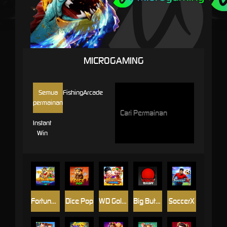
MICROGAMING
Semua
Fishing
Arcade
permainan
Instant
Win
Fortune Fishing
Dice Pop
WD Golden Fuwa Fishing
Big Button Bash
SoccerX