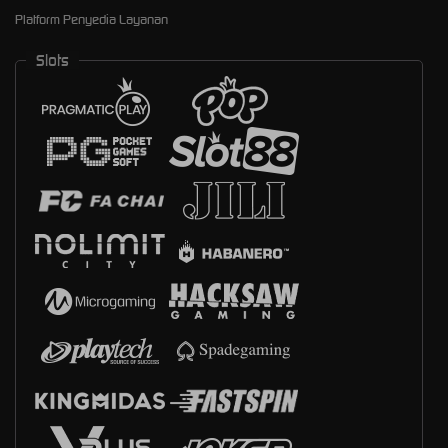
Platform Penyedia Layanan
Slots