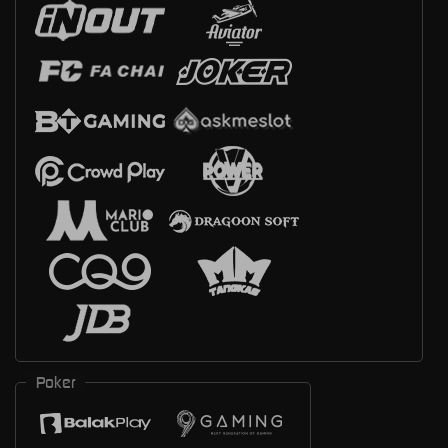
Poker