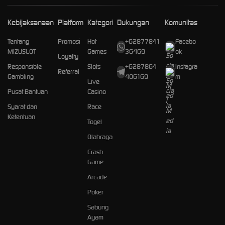
Kebijaksanaan
Platform
Kategori
Dukungan
Komunitas
Tentang
Promosi
Hot
+62877841
Facebo
MIZUSLOT
Games
36469
ok
Loyalty
Responsible
Slots
+6287864
Instagra
Referral
Gambling
406169
m
Live
Pusat Bantuan
Casino
Syarat dan
Race
Ketentuan
Togel
Olahraga
Crash
Game
Arcade
Poker
Sabung
Ayam