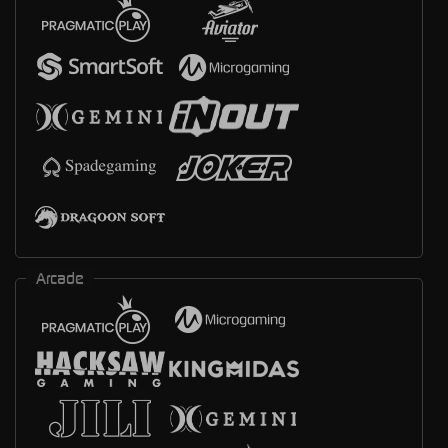
Arcade