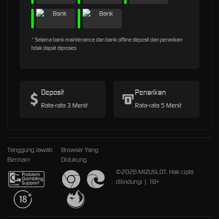
* Selama bank maintenance dan bank offline deposit dan penarikan
tidak dapat diproses
Deposit
Penarikan
Rata-rata 3 Menit
Rata-rata 5 Menit
Tanggung Jawab
Browser Yang
Bermain
Didukung
©2026 MIZUSLOT. Hak cipta
dilindungi | 18+