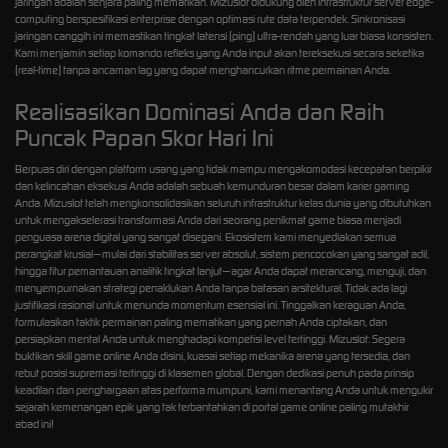
jaringan adalah senjata paling mematikan. Mizuslot didukung oleh infrastruktur server edge-
computing berspesifikasi enterprise dengan optimasi rute data terpendek. Sinkronisasi
jaringan canggih ini memastikan tingkat latensi (ping) ultra-rendah yang luar biasa konsisten.
Kami menjamin setiap komando refleks yang Anda input akan tereksekusi secara seketika
(real-time) tanpa ancaman lag yang dapat menghancurkan ritme permainan Anda.
Realisasikan Dominasi Anda dan Raih
Puncak Papan Skor Hari Ini
Berpuas diri dengan platform usang yang tidak mampu mengakomodasi kecepatan berpikir
dan kelincahan eksekusi Anda adalah sebuah kemunduran besar dalam karier gaming
Anda. Mizuslot telah mengkonsolidasikan seluruh infrastruktur kelas dunia yang dibutuhkan
untuk mengakselerasi transformasi Anda dari seorang penikmat game biasa menjadi
penguasa arena digital yang sangat disegani. Ekosistem kami menyediakan semua
perangkat krusial—mulai dari stabilitas server absolut, sistem pencocokan yang sangat adil,
hingga fitur pemantauan analitik tingkat lanjut—agar Anda dapat merancang, menguji, dan
menyempurnakan strategi penaklukan Anda tanpa batasan arsitektural. Tidak ada lagi
justifikasi rasional untuk menunda momentum esensial ini. Tinggalkan keraguan Anda,
formulasikan taktik permainan paling mematikan yang pernah Anda ciptakan, dan
persiapkan mental Anda untuk menghadapi kompetisi level tertinggi. Mizuslot: Segera
buktikan skill game online Anda disini, kuasai setiap mekanika arena yang tersedia, dan
rebut posisi supremasi tertinggi di klasemen global. Dengan dedikasi penuh pada prinsip
keadilan dan penghargaan atas performa mumpuni, kami menantang Anda untuk mengukir
sejarah kemenangan epik yang tak terbantahkan di portal game online paling mutakhir
abad ini!