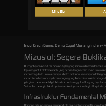
Mine Slot
A
Inout Crash Game: Game Cepat Menang Instan - M
Mizuslot: Segera Buktika
Di tengah pusaran industri hiburan digital yang semakin dinamis dan menun
lagi ruang untuk platform amatir yang penuh dengan celah teknis. Taklukkan
menantang Anda untuk melampaui batas maksimal kemampuan taktis yang A
memastikan bahwa setiap kemenangan yang Anda raih adalah hasil logis dari 
gila-gilaan berupa aset digital eksklusif dan keunggulan fitur yang dapat 
Sinkronkan perangkat Anda, pelajari mekanik permainan tingkat lanjut, dan j
Infrastruktur Fundamental M
Dominasi sebuah platform dalam industri game online kompetitif tidak dapa