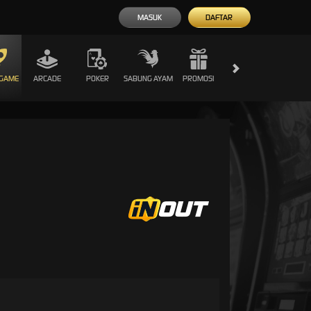
MASUK
DAFTAR
 GAME
ARCADE
POKER
SABUNG AYAM
PROMOSI