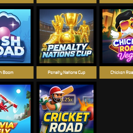
sh Boom
Penalty Nations Cup
Chicken Ro