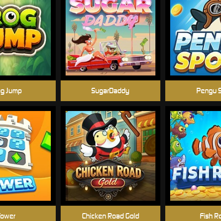
og Jump
SugarDaddy
Pengu S
Tower
Chicken Road Gold
Fish R