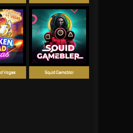
ad Vegas
Squid Gamebler