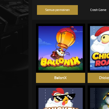
Semua permainan
Crash Game
BalloniX
Chicke