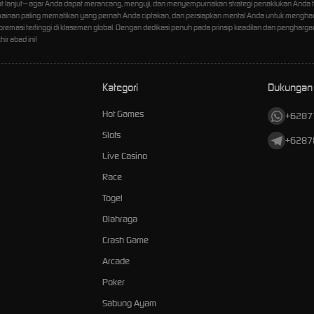
kat lanjut—agar Anda dapat merancang, menguji, dan menyempurnakan strategi penaklukan Anda tanpa
ainan paling mematikan yang pernah Anda ciptakan, dan persiapkan mental Anda untuk menghadapi k
i supremasi tertinggi di klasemen global. Dengan dedikasi penuh pada prinsip keadilan dan pengh
ir abad ini!
Kategori
Dukungan
Hot Games
+6287
Slots
+6287
Live Casino
Race
Togel
Olahraga
Crash Game
Arcade
Poker
Sabung Ayam