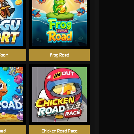
port
Frog Road
oad
Chicken Road Race