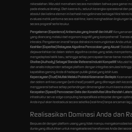
nirkesalahan. Mizuslot memahami secara mendalam bahwa para gamer mode
pada eksekusi strategi. Oleh karena itu, seluruh kerangka operasional dan
absolut dari kelima elemen ini berhasil mengeliminasi berbagai friksi teknis
evaluasi metrik performa secara real-time, kami menghadirkan lingkungan b
secara progresif serta terukur.
Pengalaman (Experience) Antarmuka yang Imersif dan Intuitif:
Kenyamanan n
yang dirancang melalui riset ergonomi kognitif yang komprehensif. Transisi 
interaksi. Pengalaman imersif tanpa distraksi ini memungkinkan Anda untuk 
Keahlian (Expertise) Rekayasa Algoritma Pencocokan yang Akurat:
Stabilita
diejawantahkan ke dalam sistem algoritma cerdas yang selalu mempertemu
mengadaptasi taktik baru, sehingga setiap pencapaian benar-benar merefl
Otoritas (Authority) Sebagai Standar Referensi Industri Kompetitif:
Mizuslot ti
dan analis independen sebagai platform dengan integritas simulasi tertinggi.
kapabilitas gaming Anda di hadapan publik global yang lebih luas.
Kepercayaan (Trust) Mutlak Melalui Proteksi Keamanan Berlapis:
Keamanan as
dan sistem anti-kecurangan (anti-cheat) proaktif yang ditenagai oleh kecer
menggaransi bahwa setiap pertandingan dimenangkan murni karena eksekusi 
Kecepatan (Speed) Pemrosesan Data dan Konektivitas Ultra-Rendah Latens
infrastruktur server edge-computing berspesifikasi enterprise dengan optima
Anda input akan tereksekusi secara seketika (real-time) tanpa ancaman l
Realisasikan Dominasi Anda dan Ra
Berpuas diri dengan platform usang yang tidak mampu mengakomodasi kecep
dunia yang dibutuhkan untuk mengakselerasi transformasi Anda dari seoran