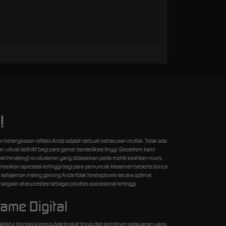
!
 dan ketangkasan refleks Anda adalah sebuah keharusan mutlak. Tidak ada
irtual definitif bagi para gamer berdedikasi tinggi. Ekosistem kami
hmaking) revolusioner yang didasarkan pada metrik keahlian murni,
memberikan apresiasi tertinggi bagi para pemuncak klasemen beserta bonus
 ketajaman insting gaming Anda tidak tereksplorasi secara optimal.
rgaan atas prestasi sebagai prioritas operasional tertinggi.
ame Digital
sitektur teknologi komputasi tingkat tinggi dan komitmen pelayanan yang