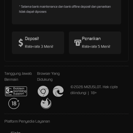
* Selama bank maintenance dan bank offline deposit dan penarikan
tidak dapat diproses
Deposit
Penarikan
Rata-rata 3 Menit
Rata-rata 5 Menit
Tanggung Jawab
Browser Yang
Bermain
Didukung
©2026 MIZUSLOT. Hak cipta
dilindungi | 18+
Platform Penyedia Layanan