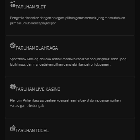
TARUHAN SLOT
Penyedia slot online dengan beragam pilihan game menarik yang memudahkan
pemain untuk mencapai jackpot
TARUHAN OLAHRAGA
Sportsbook Gaming Platform Terbaik menawarkan lebih banyak game, odds yang
lebih tinggi, dan menyediakan pilihan yang lebih banyak untuk pemain.
TARUHAN LIVE KASINO
Platform Pilihan bagi perusahaan-perusahaan terbaik di dunia, dengan pilihan
variasi game terbanyak
TARUHAN TOGEL