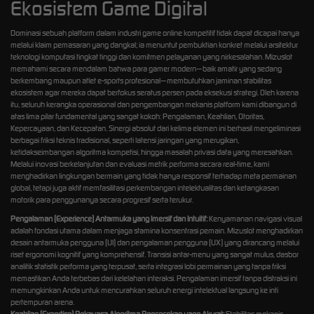
Ekosistem Game Digital
Dominasi sebuah platform dalam industri game online kompetitif tidak dapat dicapai hanya
melalui klaim pemasaran yang dangkal; ia menuntut pembuktian konkret melalui arsitektur
teknologi komputasi tingkat tinggi dan komitmen pelayanan yang nirkesalahan. Mizuslot
memahami secara mendalam bahwa para gamer modern—baik amatir yang sedang
berkembang maupun atlet e-sports profesional—membutuhkan jaminan stabilitas
ekosistem agar mereka dapat berfokus seratus persen pada eksekusi strategi. Oleh karena
itu, seluruh kerangka operasional dan pengembangan mekanis platform kami dibangun di
atas lima pilar fundamental yang sangat kokoh: Pengalaman, Keahlian, Otoritas,
Kepercayaan, dan Kecepatan. Sinergi absolut dari kelima elemen ini berhasil mengeliminasi
berbagai friksi teknis tradisional, seperti latensi jaringan yang merugikan,
ketidakseimbangan algoritma kompetisi, hingga masalah privasi data yang meresahkan.
Melalui inovasi berkelanjutan dan evaluasi metrik performa secara real-time, kami
menghadirkan lingkungan bermain yang tidak hanya responsif terhadap meta permainan
global, tetapi juga aktif memfasilitasi perkembangan intelektualitas dan ketangkasan
motorik para penggunanya secara progresif serta terukur.
Pengalaman (Experience) Antarmuka yang Imersif dan Intuitif:
Kenyamanan navigasi visual
adalah fondasi utama dalam menjaga stamina konsentrasi pemain. Mizuslot menghadirkan
desain antarmuka pengguna (UI) dan pengalaman pengguna (UX) yang dirancang melalui
riset ergonomi kognitif yang komprehensif. Transisi antar-menu yang sangat mulus, dasbor
analitik statistik performa yang terpusat, serta integrasi lobi permainan yang tanpa friksi
memastikan Anda terbebas dari kelelahan interaksi. Pengalaman imersif tanpa distraksi ini
memungkinkan Anda untuk mencurahkan seluruh energi intelektual langsung ke inti
pertempuran arena.
Keahlian (Expertise) Rekayasa Algoritma Pencocokan yang Akurat:
Stabilitas mekanis