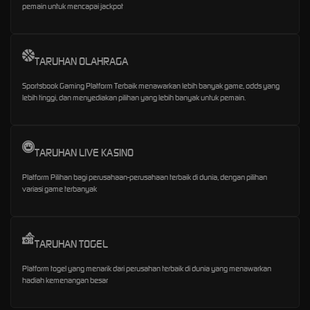
pemain untuk mencapai jackpot
TARUHAN OLAHRAGA
Sportsbook Gaming Platform Terbaik menawarkan lebih banyak game, odds yang
lebih tinggi, dan menyediakan pilihan yang lebih banyak untuk pemain.
TARUHAN LIVE KASINO
Platform Pilihan bagi perusahaan-perusahaan terbaik di dunia, dengan pilihan
variasi game terbanyak
TARUHAN TOGEL
Platform togel yang menarik dari perusahan terbaik di dunia yang menawarkan
hadiah kemenangan besar