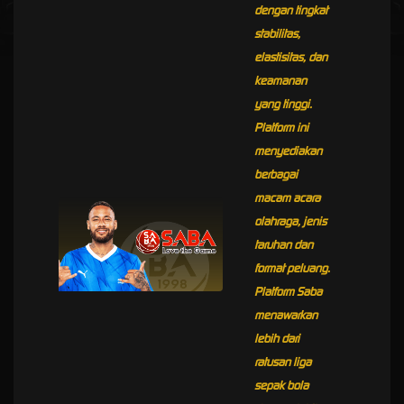
dengan tingkat
stabilitas,
elastisitas, dan
keamanan
yang tinggi.
Platform ini
menyediakan
berbagai
macam acara
olahraga, jenis
taruhan dan
format peluang.
Platform Saba
menawarkan
lebih dari
ratusan liga
sepak bola