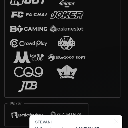
Poker
STEVANI