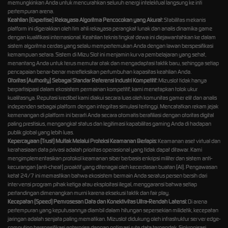
memungkinkan Anda untuk mencurahkan seluruh energi intelektual langsung ke inti
pertempuran arena.
Keahlian (Expertise) Rekayasa Algoritma Pencocokan yang Akurat:
Stabilitas mekanis
platform ini digerakkan oleh tim ahli rekayasa perangkat lunak dan analis dinamika game
dengan kualifikasi internasional. Keahlian teknis tingkat dewa ini diejawantahkan ke dalam
sistem algoritma cerdas yang selalu mempertemukan Anda dengan lawan berspesifikasi
kemampuan setara. Sistem di Mizu Slot ini menjamin kurva pembelajaran yang sehat,
menantang Anda untuk terus memutar otak dan mengadaptasi taktik baru, sehingga setiap
pencapaian benar-benar merefleksikan pertumbuhan kapasitas keahlian Anda.
Otoritas (Authority) Sebagai Standar Referensi Industri Kompetitif:
Mizuslot tidak hanya
berpartisipasi dalam ekosistem permainan kompetitif; kami menetapkan tolok ukur
kualitasnya. Reputasi kredibel kami diakui secara luas oleh komunitas gamer elit dan analis
independen sebagai platform dengan integritas simulasi tertinggi. Mencatatkan rekam jejak
kemenangan di platform ini berarti Anda secara otomatis berafiliasi dengan otoritas digital
paling prestisius, mengangkat status dan legitimasi kapabilitas gaming Anda di hadapan
publik global yang lebih luas.
Kepercayaan (Trust) Mutlak Melalui Proteksi Keamanan Berlapis:
Keamanan aset virtual dan
kerahasiaan data privasi adalah prioritas operasional yang tidak dapat ditawar. Kami
mengimplementasikan protokol keamanan siber berbasis enkripsi militer dan sistem anti-
kecurangan (anti-cheat) proaktif yang ditenagai oleh kecerdasan buatan (AI). Pengawasan
ketat 24/7 ini memastikan bahwa ekosistem bermain Anda seratus persen bersih dari
intervensi program pihak ketiga atau eksploitasi ilegal, menggaransi bahwa setiap
pertandingan dimenangkan murni karena eksekusi taktik dan fair play.
Kecepatan (Speed) Pemrosesan Data dan Konektivitas Ultra-Rendah Latensi:
Di arena
pertempuran yang keputusannya diambil dalam hitungan sepersekian milidetik, kecepatan
jaringan adalah senjata paling mematikan. Mizuslot didukung oleh infrastruktur server edge-
computing berspesifikasi enterprise dengan optimasi rute data terpendek. Sinkronisasi