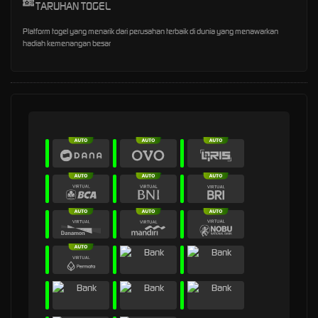
TARUHAN TOGEL
Platform togel yang menarik dari perusahan terbaik di dunia yang menawarkan
hadiah kemenangan besar