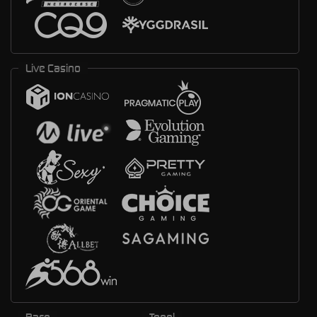
Live Casino
Race
Togel