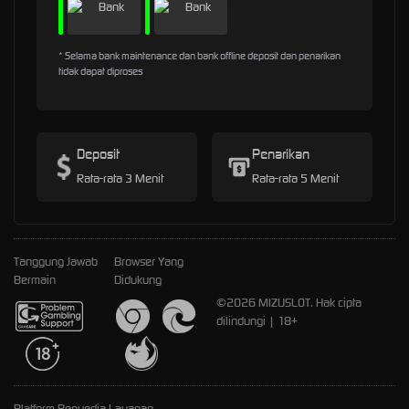
* Selama bank maintenance dan bank offline deposit dan penarikan
tidak dapat diproses
Deposit
Penarikan
Rata-rata 3 Menit
Rata-rata 5 Menit
Tanggung Jawab
Browser Yang
Bermain
Didukung
©2026 MIZUSLOT. Hak cipta
dilindungi | 18+
Platform Penyedia Layanan