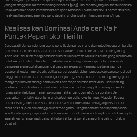
jaringan canggih ini memastikan tingkat latensi (ping) ultra-rendah yang luar biasa konsisten.
Kami menjamin setiap komando refleks yang Anda input akan tereksekusi secara seketika
(real-time) tanpa ancaman lag yang dapat menghancurkan ritme permainan Anda.
Realisasikan Dominasi Anda dan Raih
Puncak Papan Skor Hari Ini
Berpuas diri dengan platform usang yang tidak mampu mengakomodasi kecepatan berpikir
dan kelincahan eksekusi Anda adalah sebuah kemunduran besar dalam karier gaming
Anda. Mizuslot telah mengkonsolidasikan seluruh infrastruktur kelas dunia yang dibutuhkan
untuk mengakselerasi transformasi Anda dari seorang penikmat game biasa menjadi
penguasa arena digital yang sangat disegani. Ekosistem kami menyediakan semua
perangkat krusial—mulai dari stabilitas server absolut, sistem pencocokan yang sangat adil,
hingga fitur pemantauan analitik tingkat lanjut—agar Anda dapat merancang, menguji, dan
menyempurnakan strategi penaklukan Anda tanpa batasan arsitektural. Tidak ada lagi
justifikasi rasional untuk menunda momentum esensial ini. Tinggalkan keraguan Anda,
formulasikan taktik permainan paling mematikan yang pernah Anda ciptakan, dan
persiapkan mental Anda untuk menghadapi kompetisi level tertinggi. Mizuslot: Segera
buktikan skill game online Anda disini, kuasai setiap mekanika arena yang tersedia, dan
rebut posisi supremasi tertinggi di klasemen global. Dengan dedikasi penuh pada prinsip
keadilan dan penghargaan atas performa mumpuni, kami menantang Anda untuk mengukir
sejarah kemenangan epik yang tak terbantahkan di portal game online paling mutakhir
abad ini!