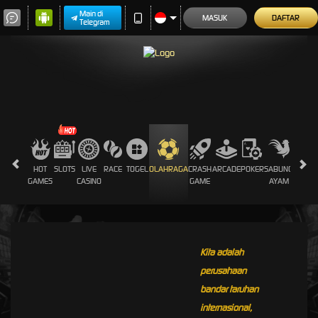
Main di
MASUK
DAFTAR
Telegram
HOT
SLOTS
LIVE
RACE
TOGEL
OLAHRAGA
CRASH
ARCADE
POKER
SABUNG
PROMO
GAMES
CASINO
GAME
AYAM
Kita adalah
perusahaan
bandar taruhan
internasional,