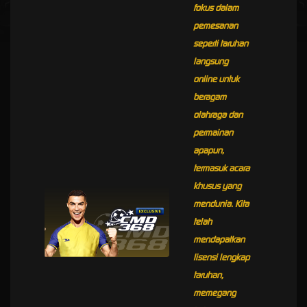
fokus dalam
pemesanan
seperti taruhan
langsung
online untuk
beragam
olahraga dan
permainan
apapun,
termasuk acara
khusus yang
mendunia. Kita
telah
mendapatkan
lisensi lengkap
taruhan,
memegang