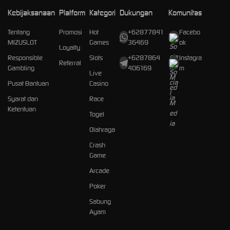
Kebijaksanaan
Platform
Kategori
Dukungan
Komunitas
Tentang
Promosi
Hot
+62877841
Facebo
MIZUSLOT
Games
36469
ok
Loyalty
Responsible
Slots
+6287864
Instagra
Referral
Gambling
406169
m
Live
Pusat Bantuan
Casino
Syarat dan
Race
Ketentuan
Togel
Olahraga
Crash
Game
Arcade
Poker
Sabung
Ayam