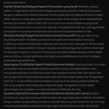
pertempuran arena.
Keahlian (Expertise) Rekayasa Algoritma Pencocokan yang Akurat:
Stabilitas mekanis
platform ini digerakkan oleh tim ahli rekayasa perangkat lunak dan analis dinamika game
dengan kualifikasi internasional. Keahlian teknis tingkat dewa ini diejawantahkan ke dalam
sistem algoritma cerdas yang selalu mempertemukan Anda dengan lawan berspesifikasi
kemampuan setara. Sistem di Mizu Slot ini menjamin kurva pembelajaran yang sehat,
menantang Anda untuk terus memutar otak dan mengadaptasi taktik baru, sehingga setiap
pencapaian benar-benar merefleksikan pertumbuhan kapasitas keahlian Anda.
Otoritas (Authority) Sebagai Standar Referensi Industri Kompetitif:
Mizuslot tidak hanya
berpartisipasi dalam ekosistem permainan kompetitif; kami menetapkan tolok ukur
kualitasnya. Reputasi kredibel kami diakui secara luas oleh komunitas gamer elit dan analis
independen sebagai platform dengan integritas simulasi tertinggi. Mencatatkan rekam jejak
kemenangan di platform ini berarti Anda secara otomatis berafiliasi dengan otoritas digital
paling prestisius, mengangkat status dan legitimasi kapabilitas gaming Anda di hadapan
publik global yang lebih luas.
Kepercayaan (Trust) Mutlak Melalui Proteksi Keamanan Berlapis:
Keamanan aset virtual dan
kerahasiaan data privasi adalah prioritas operasional yang tidak dapat ditawar. Kami
mengimplementasikan protokol keamanan siber berbasis enkripsi militer dan sistem anti-
kecurangan (anti-cheat) proaktif yang ditenagai oleh kecerdasan buatan (AI). Pengawasan
ketat 24/7 ini memastikan bahwa ekosistem bermain Anda seratus persen bersih dari
intervensi program pihak ketiga atau eksploitasi ilegal, menggaransi bahwa setiap
pertandingan dimenangkan murni karena eksekusi taktik dan fair play.
Kecepatan (Speed) Pemrosesan Data dan Konektivitas Ultra-Rendah Latensi:
Di arena
pertempuran yang keputusannya diambil dalam hitungan sepersekian milidetik, kecepatan
jaringan adalah senjata paling mematikan. Mizuslot didukung oleh infrastruktur server edge-
computing berspesifikasi enterprise dengan optimasi rute data terpendek. Sinkronisasi