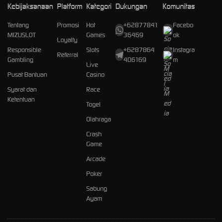
Kebijaksanaan
Platform
Kategori
Dukungan
Komunitas
Tentang
Promosi
Hot
+62877841
Facebo
MIZUSLOT
Games
36469
ok
Loyalty
Responsible
Slots
+6287864
Instagra
Referral
Gambling
406169
m
Live
Pusat Bantuan
Casino
Syarat dan
Race
Ketentuan
Togel
Olahraga
Crash
Game
Arcade
Poker
Sabung
Ayam