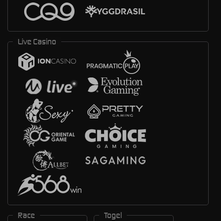
Live Casino
Race
Togel