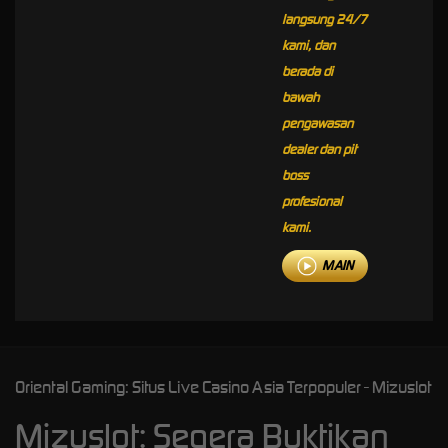
langsung 24/7
kami, dan
berada di
bawah
pengawasan
dealer dan pit
boss
profesional
kami.
MAIN
Oriental Gaming: Situs Live Casino Asia Terpopuler - Mizuslot
Mizuslot: Segera Buktikan