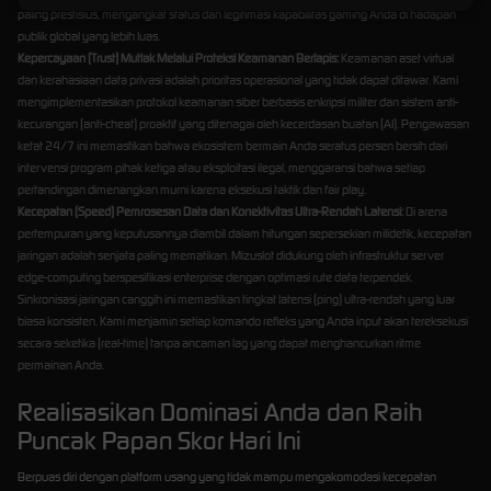
paling prestisius, mengangkat status dan legitimasi kapabilitas gaming Anda di hadapan
publik global yang lebih luas.
Kepercayaan (Trust) Mutlak Melalui Proteksi Keamanan Berlapis:
Keamanan aset virtual
dan kerahasiaan data privasi adalah prioritas operasional yang tidak dapat ditawar. Kami
mengimplementasikan protokol keamanan siber berbasis enkripsi militer dan sistem anti-
kecurangan (anti-cheat) proaktif yang ditenagai oleh kecerdasan buatan (AI). Pengawasan
ketat 24/7 ini memastikan bahwa ekosistem bermain Anda seratus persen bersih dari
intervensi program pihak ketiga atau eksploitasi ilegal, menggaransi bahwa setiap
pertandingan dimenangkan murni karena eksekusi taktik dan fair play.
Kecepatan (Speed) Pemrosesan Data dan Konektivitas Ultra-Rendah Latensi:
Di arena
pertempuran yang keputusannya diambil dalam hitungan sepersekian milidetik, kecepatan
jaringan adalah senjata paling mematikan. Mizuslot didukung oleh infrastruktur server
edge-computing berspesifikasi enterprise dengan optimasi rute data terpendek.
Sinkronisasi jaringan canggih ini memastikan tingkat latensi (ping) ultra-rendah yang luar
biasa konsisten. Kami menjamin setiap komando refleks yang Anda input akan tereksekusi
secara seketika (real-time) tanpa ancaman lag yang dapat menghancurkan ritme
permainan Anda.
Realisasikan Dominasi Anda dan Raih
Puncak Papan Skor Hari Ini
Berpuas diri dengan platform usang yang tidak mampu mengakomodasi kecepatan