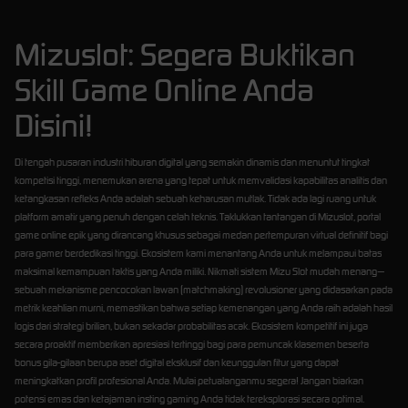
Mizuslot: Segera Buktikan
Skill Game Online Anda
Disini!
Di tengah pusaran industri hiburan digital yang semakin dinamis dan menuntut tingkat
kompetisi tinggi, menemukan arena yang tepat untuk memvalidasi kapabilitas analitis dan
ketangkasan refleks Anda adalah sebuah keharusan mutlak. Tidak ada lagi ruang untuk
platform amatir yang penuh dengan celah teknis. Taklukkan tantangan di Mizuslot, portal
game online epik yang dirancang khusus sebagai medan pertempuran virtual definitif bagi
para gamer berdedikasi tinggi. Ekosistem kami menantang Anda untuk melampaui batas
maksimal kemampuan taktis yang Anda miliki. Nikmati sistem Mizu Slot mudah menang—
sebuah mekanisme pencocokan lawan (matchmaking) revolusioner yang didasarkan pada
metrik keahlian murni, memastikan bahwa setiap kemenangan yang Anda raih adalah hasil
logis dari strategi brilian, bukan sekadar probabilitas acak. Ekosistem kompetitif ini juga
secara proaktif memberikan apresiasi tertinggi bagi para pemuncak klasemen beserta
bonus gila-gilaan berupa aset digital eksklusif dan keunggulan fitur yang dapat
meningkatkan profil profesional Anda. Mulai petualanganmu segera! Jangan biarkan
potensi emas dan ketajaman insting gaming Anda tidak tereksplorasi secara optimal.