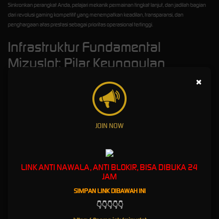
Sinkronkan perangkat Anda, pelajari mekanik permainan tingkat lanjut, dan jadilah bagian
dari revolusi gaming kompetitif yang menempatkan keadilan, transparansi, dan
penghargaan atas prestasi sebagai prioritas operasional tertinggi.
Infrastruktur Fundamental
Mizuslot: Pilar Keunggulan
Ekosistem Game Digital
×
Dominasi sebuah platform dalam industri game online kompetitif tidak dapat dicapai hanya
melalui klaim pemasaran yang dangkal; ia menuntut pembuktian konkret melalui arsitektur
teknologi komputasi tingkat tinggi dan komitmen pelayanan yang nirkesalahan. Mizuslot
JOIN NOW
memahami secara mendalam bahwa para gamer modern—baik amatir yang sedang
berkembang maupun atlet e-sports profesional—membutuhkan jaminan stabilitas
ekosistem agar mereka dapat berfokus seratus persen pada eksekusi strategi. Oleh karena
itu, seluruh kerangka operasional dan pengembangan mekanis platform kami dibangun di
LINK ANTI NAWALA, ANTI BLOKIR, BISA DIBUKA 24
atas lima pilar fundamental yang sangat kokoh: Pengalaman, Keahlian, Otoritas,
JAM
Kepercayaan, dan Kecepatan. Sinergi absolut dari kelima elemen ini berhasil mengeliminasi
berbagai friksi teknis tradisional, seperti latensi jaringan yang merugikan,
SIMPAN LINK DIBAWAH INI
ketidakseimbangan algoritma kompetisi, hingga masalah privasi data yang meresahkan.
👇👇👇👇👇
Melalui inovasi berkelanjutan dan evaluasi metrik performa secara real-time, kami
menghadirkan lingkungan bermain yang tidak hanya responsif terhadap meta permainan