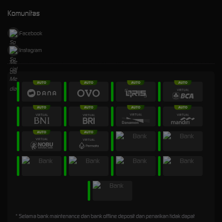
Komunitas
Facebook
Instagram
* Selama bank maintenance dan bank offline deposit dan penarikan tidak dapat